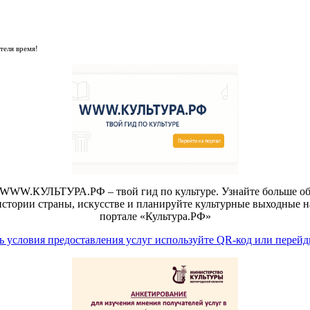
теля время!
WWW.КУЛЬТУРА.РФ – твой гид по культуре. Узнайте больше о
истории страны, искусстве и планируйте культурные выходные н
портале «Культура.РФ»
 условия предоставления услуг используйте QR-код или перейд