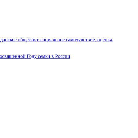
анское общество: социальное самочувствие, оценка,
посвященной Году семьи в России