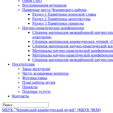
Герои СВО
Воспоминания ветеранов
Памятные места Чернянского района
Раздел 1 Памятники воинской славы
Раздел 2 Памятники архитектуры
Раздел 3 Памятники природы
Научно-практические конференции
Сборник материалов межрайонной научно-пра
адаптация»
Сборник материалов краеведческих чтений «
Сборник материалов научно-практической кон
Материалы научно-практической конференции
Материалы научно-практической конференции
Сборник материалов межрайонной научно-пра
Посетителям
Заказ экскурсии
Часто задаваемые вопросы
Фотовыставка
План работы музея
Проекты
Платные услуги
Контакты
МБУК "Чернянский краеведческий музей" (МБУК ЧКМ)