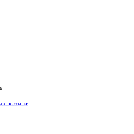
б
а
ите по ссылке