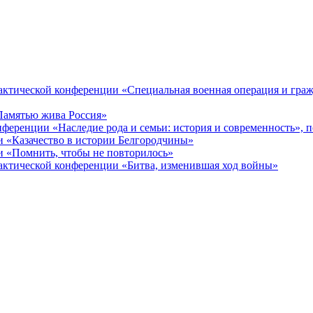
ктической конференции «Специальная военная операция и гражд
Памятью жива Россия»
ференции «Наследие рода и семьи: история и современность», 
 «Казачество в истории Белгородчины»
 «Помнить, чтобы не повторилось»
ктической конференции «Битва, изменившая ход войны»