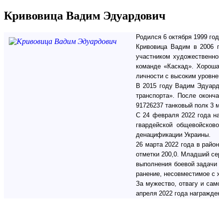
Кривовица Вадим Эдуардович
Родился 6 октября 1999 го
Кривовица Вадим в 2006 
участником художественно
команде «Каскад». Хороша
личности с высоким уровне
В 2015 году Вадим Эдуард
транспорта». После оконч
91726237 танковый полк 3 
С 24 февраля 2022 года на
гвардейской общевойсков
денацификации Украины.
26 марта 2022 года в райо
отметки 200,0. Младший се
выполнения боевой задачи
ранение, несовместимое с 
За мужество, отвагу и са
апреля 2022 года награжд