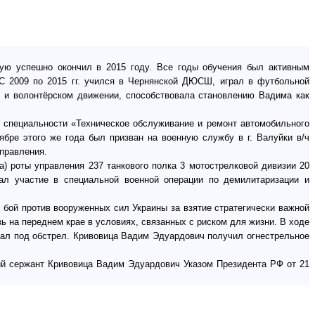
ю успешно окончил в 2015 году. Все годы обучения был активным
 С 2009 по 2015 гг. учился в Чернянской ДЮСШ, играл в футбольной
м и волонтёрском движении, способствовала становлению Вадима как
 специальности «Техническое обслуживание и ремонт автомобильного
ябре этого же года был призван на военную службу в г. Валуйки в/ч
управления.
а) роты управления 237 танкового полка 3 мотострелковой дивизии 20
ал участие в специальной военной операции по демилитаризации и
и бой против вооруженных сил Украины за взятие стратегически важной
ь на переднем крае в условиях, связанных с риском для жизни. В ходе
пал под обстрел. Кривовица Вадим Эдуардович получил огнестрельное
ший сержант Кривовица Вадим Эдуардович Указом Президента РФ от 21