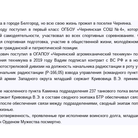
да в городе Белгород, но всю свою жизнь прожил в поселке Чернянка.
году поступил в первый класс ОГБОУ «Чернянская СОШ №4», котору
й самодеятельности, участвовал во всех спортивных соревнованиях.
я спортивная подготовка, участие в общественной жизни, молодёжно
м гражданской и патриотической позиции.
ович поступил в ОГАПОУ «Чернянский агромеханический техникум» по
ания техникума в 2019 году Вадим подписал контракт с ВС РФ и в но
мотострелковой дивизии на должность начальника радиостанции в роту 
чальник радиостанции (Р-166,05) взвода управления (командного пункт
ой армии Западного округа младший сержант Кривовица В.Э. приним
не населенного пункта Каменка подразделения 237 танкового полка вел
ржант Кривовица В.Э. в составе сводного экипажа БТР обеспечивал связ
 после обеспечения связи между подразделениями, сводный экипаж по
жизнью.
моотверженность, проявленные при исполнении воинского долга, млад
ен Орденом Мужества посмертно.