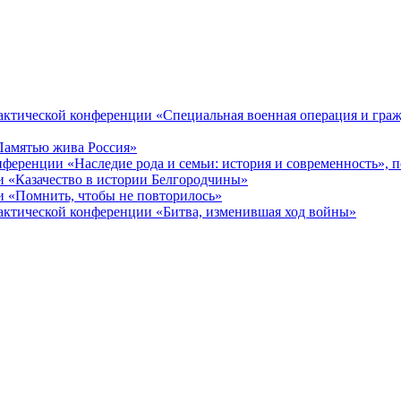
ктической конференции «Специальная военная операция и гражд
Памятью жива Россия»
ференции «Наследие рода и семьи: история и современность», 
 «Казачество в истории Белгородчины»
 «Помнить, чтобы не повторилось»
ктической конференции «Битва, изменившая ход войны»