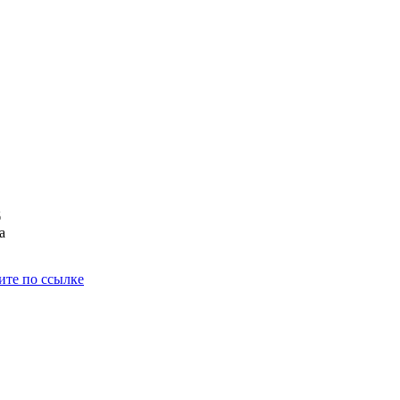
б
а
ите по ссылке