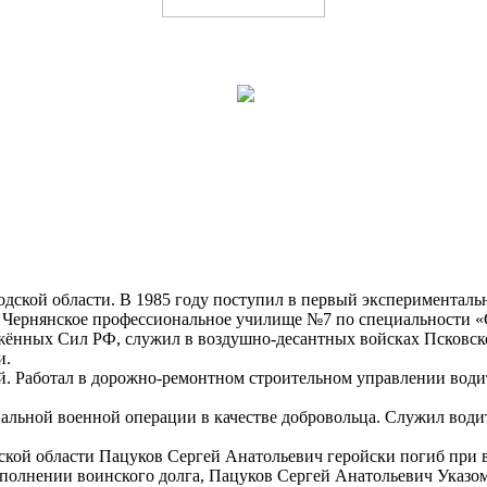
ородской области. В 1985 году поступил в первый эксперимента
 в Чернянское профессиональное училище №7 по специальности 
ённых Сил РФ, служил в воздушно-десантных войсках Псковской
и.
. Работал в дорожно-ремонтном строительном управлении водите
альной военной операции в качестве добровольца. Служил водит
овской области Пацуков Сергей Анатольевич геройски погиб при
сполнении воинского долга, Пацуков Сергей Анатольевич Указо