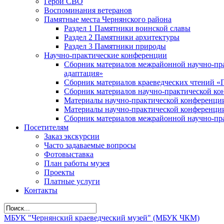
Герои СВО
Воспоминания ветеранов
Памятные места Чернянского района
Раздел 1 Памятники воинской славы
Раздел 2 Памятники архитектуры
Раздел 3 Памятники природы
Научно-практические конференции
Сборник материалов межрайонной научно-пра
адаптация»
Сборник материалов краеведческих чтений «
Сборник материалов научно-практической кон
Материалы научно-практической конференции
Материалы научно-практической конференции
Сборник материалов межрайонной научно-пра
Посетителям
Заказ экскурсии
Часто задаваемые вопросы
Фотовыставка
План работы музея
Проекты
Платные услуги
Контакты
МБУК "Чернянский краеведческий музей" (МБУК ЧКМ)